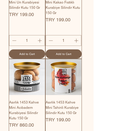
Mini Un Kurabiyesi
Mini Kakao Fıstıklı
Silindir Kutu 150 Gr
Kurabiye Silindir Kutu
150 Gr
Price
TRY 199.00
Price
TRY 199.00
Add to Cart
Add to Cart
Asırlık 1453 Kahve
Asırlık 1453 Kahve
Mini Acıbadem
Mini Tahinli Kurabiye
Kurabiyesi Silindir
Silindir Kutu 150 Gr
Kutu 150 Gr
Price
TRY 199.00
Price
TRY 860.00