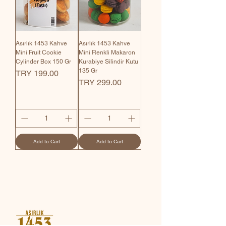
Asırlık 1453 Kahve
Asırlık 1453 Kahve
Mini Fruit Cookie
Mini Renkli Makaron
Cylinder Box 150 Gr
Kurabiye Silindir Kutu
135 Gr
Price
TRY 199.00
Price
TRY 299.00
Add to Cart
Add to Cart