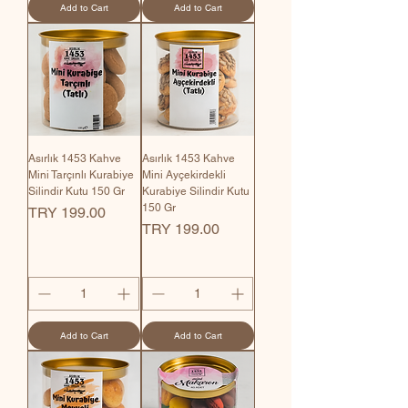
Add to Cart
Add to Cart
Asırlık 1453 Kahve
Asırlık 1453 Kahve
Mini Tarçınlı Kurabiye
Mini Ayçekirdekli
Silindir Kutu 150 Gr
Kurabiye Silindir Kutu
150 Gr
Price
TRY 199.00
Price
TRY 199.00
Add to Cart
Add to Cart