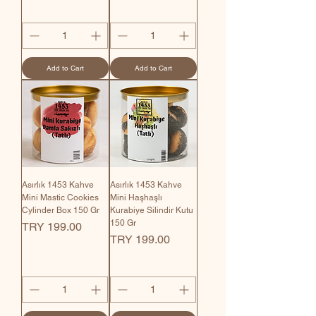
Add to Cart
Add to Cart
Asırlık 1453 Kahve
Asırlık 1453 Kahve
Mini Mastic Cookies
Mini Haşhaşlı
Cylinder Box 150 Gr
Kurabiye Silindir Kutu
150 Gr
Price
TRY 199.00
Price
TRY 199.00