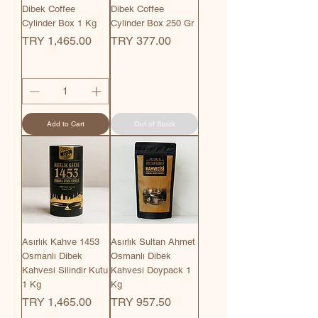
Dibek Coffee
Dibek Coffee
Cylinder Box 1 Kg
Cylinder Box 250 Gr
Price
Price
TRY 1,465.00
TRY 377.00
Add to Cart
Out of Stock
Asırlık Kahve 1453
Asırlık Sultan Ahmet
Osmanlı Dibek
Osmanlı Dibek
Kahvesi Silindir Kutu
Kahvesi Doypack 1
1 Kg
Kg
Price
Price
TRY 1,465.00
TRY 957.50