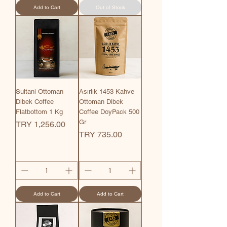
Add to Cart
Out of Stock
Sultani Ottoman
Asırlık 1453 Kahve
Dibek Coffee
Ottoman Dibek
Flatbottom 1 Kg
Coffee DoyPack 500
Gr
Price
TRY 1,256.00
Price
TRY 735.00
Add to Cart
Add to Cart