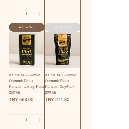
Add to Cart
Out of Stock
Asırlık 1453 Kahve
Asırlık 1453 Kahve
Osmanlı Dibek
Osmanlı Dibek
Kahvesi Luxury Kutu
Kahvesi DoyPack
250 Gr
200 Gr
Price
Price
TRY 558.00
TRY 271.80