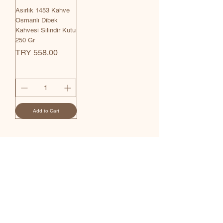
Asırlık 1453 Kahve
Osmanlı Dibek
Kahvesi Silindir Kutu
250 Gr
Price
TRY 558.00
Add to Cart