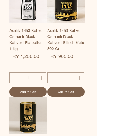
Asırlık 1453 Kahve
Asırlık 1453 Kahve
Osmanlı Dibek
Osmanlı Dibek
Kahvesi Flatbottom
Kahvesi Silindir Kutu
1 Kg
500 Gr
Price
Price
TRY 1,256.00
TRY 965.00
Add to Cart
Add to Cart