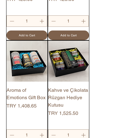
Add to Cart
Add to Cart
Aroma of
Kahve ve Çikolata
Emotions Gift Box
Rüzgarı Hediye
Kutusu
Price
TRY 1,408.65
Price
TRY 1,525.50