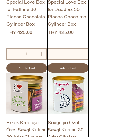
Special Love Box
Special Love Box
for Fathers 30
for Duddies 30
Pieces Chocolate
Pieces Chocolate
Cylinder Box
Cylinder Box
Price
Price
TRY 425.00
TRY 425.00
Add to Cart
Add to Cart
Erkek Kardeşe
Sevgiliye Özel
Özel Sevgi Kutusu
Sevgi Kutusu 30