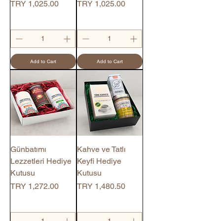
Price
Price
TRY 1,025.00
TRY 1,025.00
Add to Cart
Add to Cart
Günbatımı
Kahve ve Tatlı
Lezzetleri Hediye
Keyfi Hediye
Kutusu
Kutusu
Price
Price
TRY 1,272.00
TRY 1,480.50