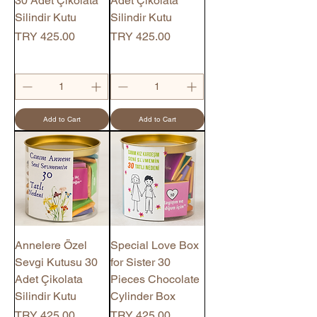
30 Adet Çikolata
Adet Çikolata
Silindir Kutu
Silindir Kutu
Price
Price
TRY 425.00
TRY 425.00
Add to Cart
Add to Cart
Annelere Özel
Special Love Box
Sevgi Kutusu 30
for Sister 30
Adet Çikolata
Pieces Chocolate
Silindir Kutu
Cylinder Box
Price
Price
TRY 425.00
TRY 425.00