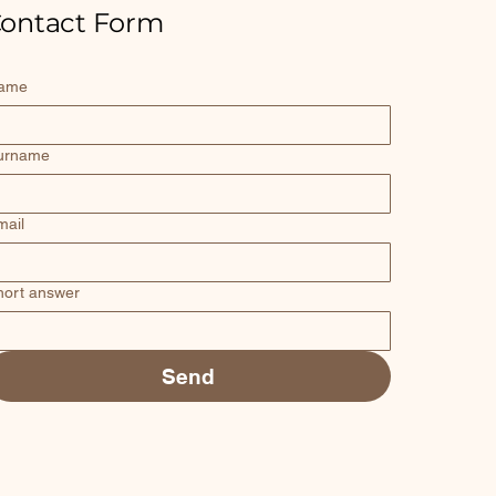
ontact Form
ame
urname
mail
hort answer
Send