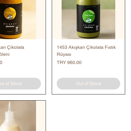
Quick View
Quick View
an Çikolata
1453 Akışkan Çikolata Fıstık
öleni
Rüyası
Price
0
TRY 960.00
ut of Stock
Out of Stock