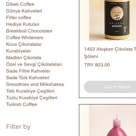
Dibek Coffee
Dünya Kahveleri
Filter coffee
Hediye Kutuları
Breakfast Chocolates
Coffee Whiteners
Kova Çikolatalar
Quick View
1453 Akışkan Çikolata 
Kurabiyeler
Şöleni
Madlen Çikolata
Özel ve Sevgi Çikolataları
Price
TRY 803.00
Sade Filtre Kahveler
Sade Türk Kahveleri
Smoothies and Milkshakes
Out of Stock
Tatlı Kurabiye Çeşitleri
Tuzlu Kurabiye Çeşitleri
Turkish Coffee
Filter by