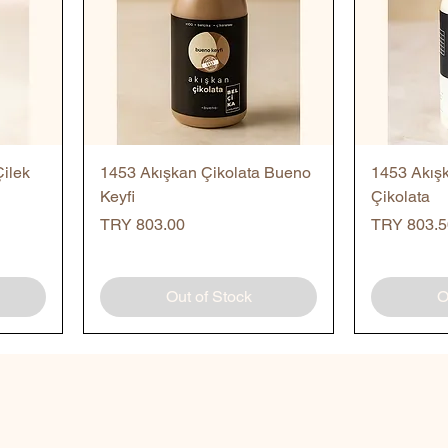
Quick View
Çilek
1453 Akışkan Çikolata Bueno
1453 Akış
Keyfi
Çikolata
Price
Price
TRY 803.00
TRY 803.5
Out of Stock
O