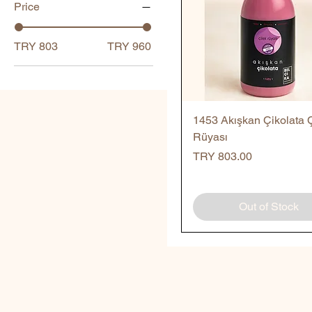
Price
TRY 803
TRY 960
Quick View
1453 Akışkan Çikolata 
Rüyası
Price
TRY 803.00
Out of Stock