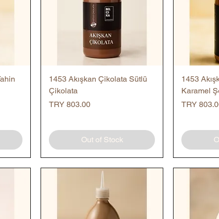
Quick View
Tahin
1453 Akışkan Çikolata Sütlü
1453 Akışk
Çikolata
Karamel Ş
Price
Price
TRY 803.00
TRY 803.0
Out of Stock
O