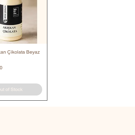
Quick View
kan Çikolata Beyaz
0
ut of Stock