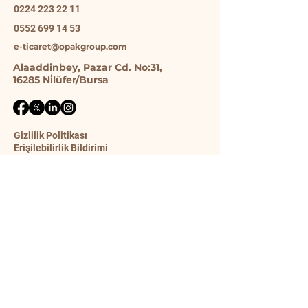
0224 223 22 11
0552 699 14 53
e-ticaret@opakgroup.com
Alaaddinbey, Pazar Cd. No:31,
16285 Ni̇lüfer/Bursa
Gizlilik Politikası
Erişilebilirlik Bildirimi
Gönderim Politikası
Şart ve Koşullar
İade Politikası
İletişim Formu
Ad