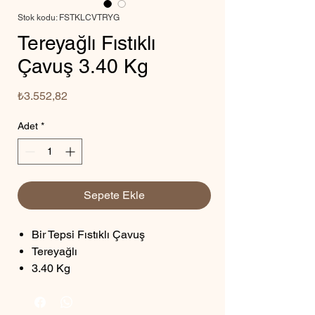
Stok kodu: FSTKLCVTRYG
Tereyağlı Fıstıklı
Çavuş 3.40 Kg
Fiyat
₺3.552,82
Adet
*
Sepete Ekle
Bir Tepsi Fıstıklı Çavuş
Tereyağlı
3.40 Kg