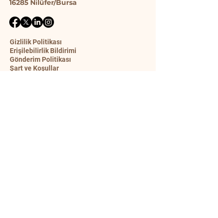
16285 Ni̇lüfer/Bursa
Gizlilik Politikası
Erişilebilirlik Bildirimi
Gönderim Politikası
Şart ve Koşullar
İade Politikası
İletişim Formu
Ad
Soyad
E-posta