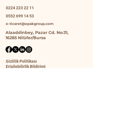
0224 223 22 11
0552 699 14 53
e-ticaret@opakgroup.com
Alaaddinbey, Pazar Cd. No:31,
16285 Ni̇lüfer/Bursa
Gizlilik Politikası
Erişilebilirlik Bildirimi
Gönderim Politikası
Şart ve Koşullar
İade Politikası
İletişim Formu