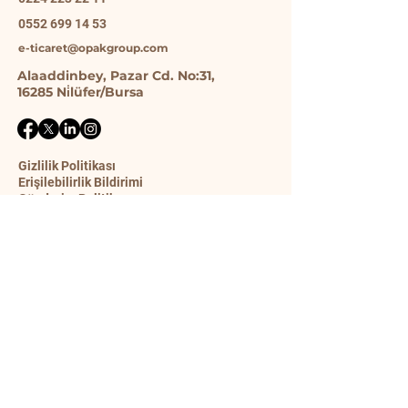
0552 699 14 53
e-ticaret@opakgroup.com
Alaaddinbey, Pazar Cd. No:31,
16285 Ni̇lüfer/Bursa
Gizlilik Politikası
Erişilebilirlik Bildirimi
Gönderim Politikası
Şart ve Koşullar
İade Politikası
İletişim Formu
Ad