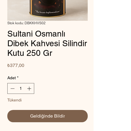
Stok kodu: DBKKHVS02
Sultani Osmanlı
Dibek Kahvesi Silindir
Kutu 250 Gr
Fiyat
₺377,00
Adet
*
Tükendi
Geldiğinde Bildir