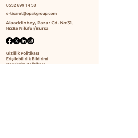
0552 699 14 53
e-ticaret@opakgroup.com
Alaaddinbey, Pazar Cd. No:31,
16285 Ni̇lüfer/Bursa
Gizlilik Politikası
Erişilebilirlik Bildirimi
Gönderim Politikası
Şart ve Koşullar
İade Politikası
İletişim Formu
Ad