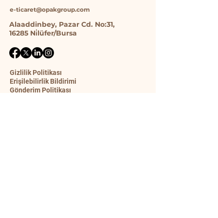
e-ticaret@opakgroup.com
Alaaddinbey, Pazar Cd. No:31,
16285 Ni̇lüfer/Bursa
Gizlilik Politikası
Erişilebilirlik Bildirimi
Gönderim Politikası
Şart ve Koşullar
İade Politikası
İletişim Formu
Ad