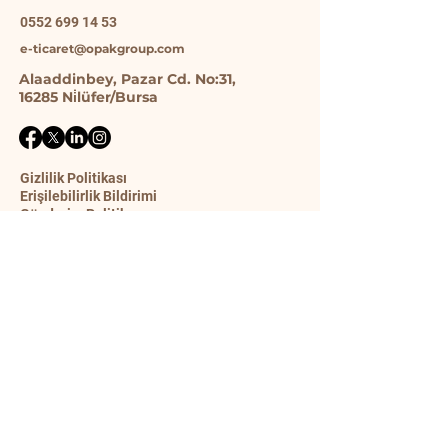
0552 699 14 53
e-ticaret@opakgroup.com
Alaaddinbey, Pazar Cd. No:31,
16285 Ni̇lüfer/Bursa
Gizlilik Politikası
Erişilebilirlik Bildirimi
Gönderim Politikası
Şart ve Koşullar
İade Politikası
İletişim Formu
Ad