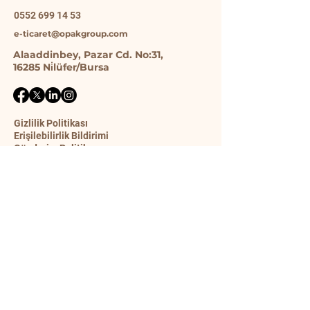
0552 699 14 53
e-ticaret@opakgroup.com
Alaaddinbey, Pazar Cd. No:31,
16285 Ni̇lüfer/Bursa
Gizlilik Politikası
Erişilebilirlik Bildirimi
Gönderim Politikası
Şart ve Koşullar
İade Politikası
İletişim Formu
Ad