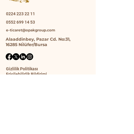
0224 223 22 11
0552 699 14 53
e-ticaret@opakgroup.com
Alaaddinbey, Pazar Cd. No:31,
16285 Ni̇lüfer/Bursa
Gizlilik Politikası
Erişilebilirlik Bildirimi
Gönderim Politikası
Şart ve Koşullar
İade Politikası
İletişim Formu