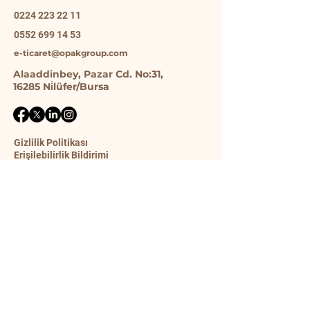
0224 223 22 11
0552 699 14 53
e-ticaret@opakgroup.com
Alaaddinbey, Pazar Cd. No:31,
16285 Ni̇lüfer/Bursa
Gizlilik Politikası
Erişilebilirlik Bildirimi
Gönderim Politikası
Şart ve Koşullar
İade Politikası
İletişim Formu
Ad