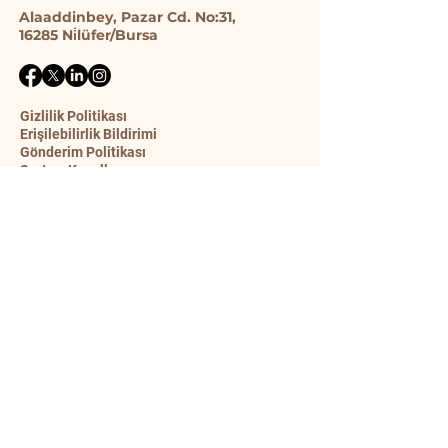
Alaaddinbey, Pazar Cd. No:31,
16285 Ni̇lüfer/Bursa
Gizlilik Politikası
Erişilebilirlik Bildirimi
Gönderim Politikası
Şart ve Koşullar
İade Politikası
İletişim Formu
Ad
Soyad