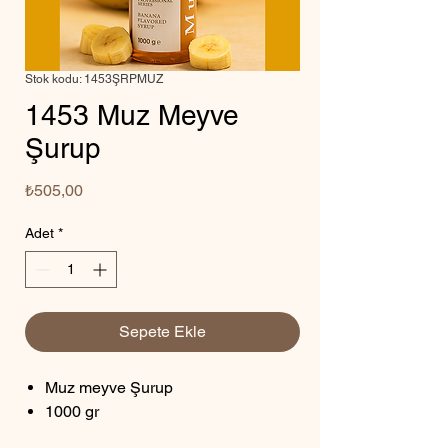
Stok kodu: 1453ŞRPMUZ
1453 Muz Meyve
Şurup
Fiyat
₺505,00
Adet
*
Sepete Ekle
Muz meyve Şurup
1000 gr