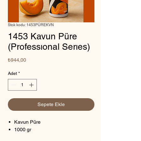
Stok kodu: 1453PÜREKVN
1453 Kavun Püre
(Professıonal Serıes)
Fiyat
₺944,00
Adet
*
Sepete Ekle
Kavun Püre
1000 gr