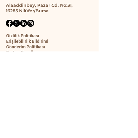
Alaaddinbey, Pazar Cd. No:31,
16285 Ni̇lüfer/Bursa
Gizlilik Politikası
Erişilebilirlik Bildirimi
Gönderim Politikası
Şart ve Koşullar
İade Politikası
İletişim Formu
Ad
Soyad