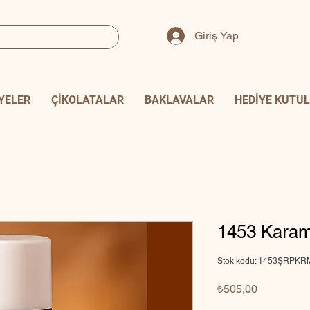
Giriş Yap
YELER
ÇİKOLATALAR
BAKLAVALAR
HEDİYE KUTUL
1453 Karam
Stok kodu: 1453ŞRPKR
Fiyat
₺505,00