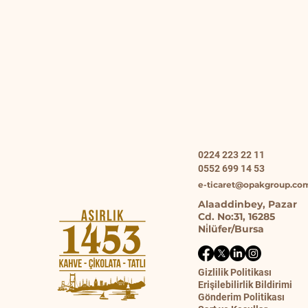
0224 223 22 11
0552 699 14 53
e-ticaret@opakgroup.co
Alaaddinbey, Pazar
Cd. No:31, 16285
Ni̇lüfer/Bursa
Gizlilik Politikası
Erişilebilirlik Bildirimi
Gönderim Politikası