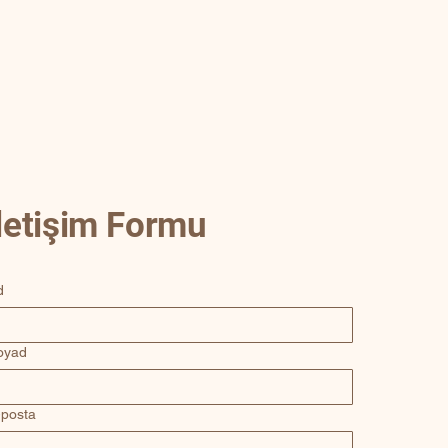
İletişim Formu
d
oyad
-posta