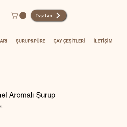
Toptan
ARI
ŞURUP&PÜRE
ÇAY ÇEŞİTLERİ
İLETİŞİM
el Aromalı Şurup
ML