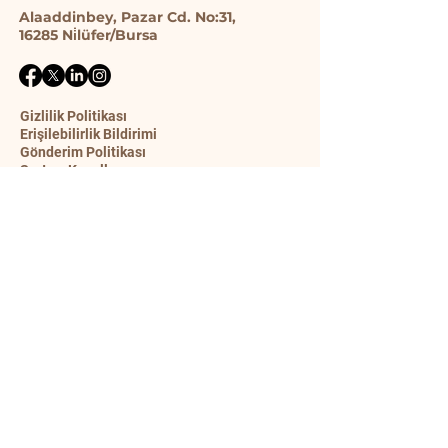
Alaaddinbey, Pazar Cd. No:31,
16285 Ni̇lüfer/Bursa
Gizlilik Politikası
Erişilebilirlik Bildirimi
Gönderim Politikası
Şart ve Koşullar
İade Politikası
İletişim Formu
Ad
Soyad