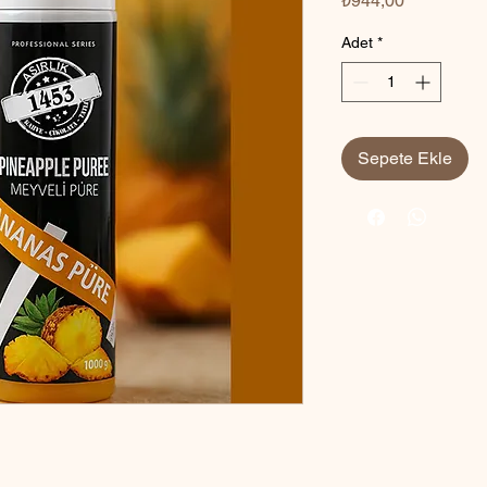
₺944,00
Adet
*
Sepete Ekle