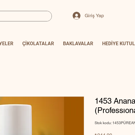
Giriş Yap
YELER
ÇİKOLATALAR
BAKLAVALAR
HEDİYE KUTUL
1453 Anana
(Professıon
Stok kodu: 1453PÜREA
Fiyat