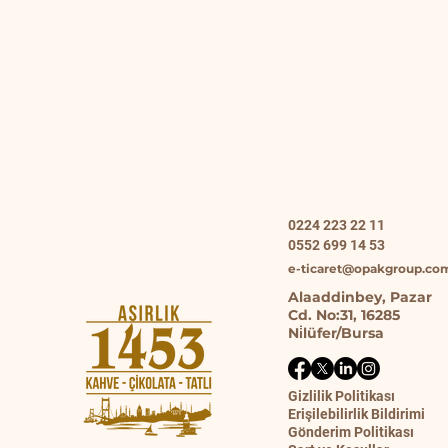
0224 223 22 11
0552 699 14 53
e-ticaret@opakgroup.co
Alaaddinbey, Pazar
Cd. No:31, 16285
Ni̇lüfer/Bursa
Gizlilik Politikası
Erişilebilirlik Bildirimi
Gönderim Politikası