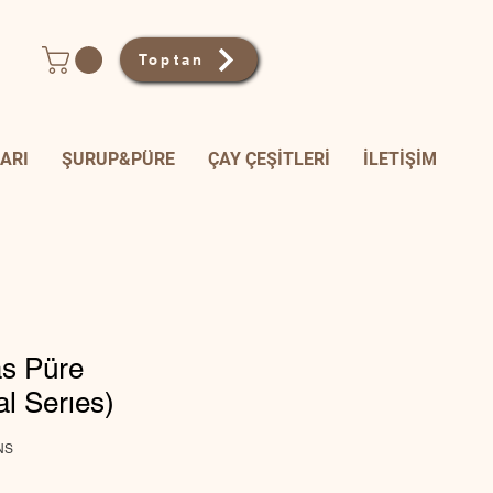
Toptan
ARI
ŞURUP&PÜRE
ÇAY ÇEŞİTLERİ
İLETİŞİM
s Püre
al Serıes)
NS