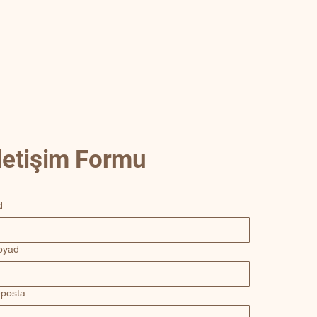
İletişim Formu
d
oyad
-posta