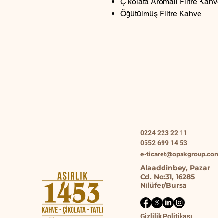
Çikolata Aromalı Filtre Kah
Öğütülmüş Filtre Kahve
0224 223 22 11
0552 699 14 53
e-ticaret@opakgroup.co
Alaaddinbey, Pazar
Cd. No:31, 16285
Ni̇lüfer/Bursa
Gizlilik Politikası