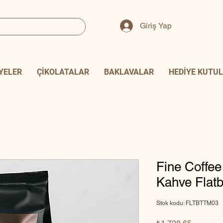
Giriş Yap
YELER
ÇİKOLATALAR
BAKLAVALAR
HEDİYE KUTUL
Fine Coffee 
Kahve Flat
Stok kodu: FLTBTTM03
Fiyat