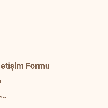
İletişim Formu
d
oyad