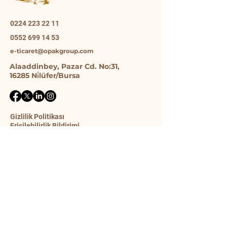
0224 223 22 11
0552 699 14 53
e-ticaret@opakgroup.com
Alaaddinbey, Pazar Cd. No:31,
16285 Ni̇lüfer/Bursa
Gizlilik Politikası
Erişilebilirlik Bildirimi
Gönderim Politikası
Şart ve Koşullar
İade Politikası
İletişim Formu